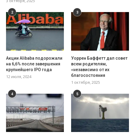
3 октября, 2025
2
3
Акции Alibaba подорожали
Уоррен Баффетт дал совет
на 6,6% после завершения
всем родителям,
крупнейшего IPO года
«независимо от их
благосостояния
12 июля, 2024
1 октября, 2025
4
5