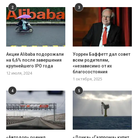
2
3
Акции Alibaba подорожали
Уоррен Баффетт дал совет
на 6,6% после завершения
всем родителям,
крупнейшего IPO года
«независимо от их
благосостояния
12 июля, 2024
1 октября, 2025
4
5
«Автодор» оценил
«Дочка» «Газпрома» купит