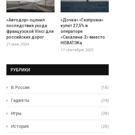
Названа самая подходящая для
«Морских терминаторов» 
GTA VI консоль
превратят в ракетные гру
3 сентября, 2025
1 сентября, 2025
«Автодор» оценил
«Дочка» «Газпрома»
последствия ухода
купит 27,5% в
французской Vinci для
операторе
российских дорог
«Сахалина-2» вместо
НОВАТЭКа
21 мая, 2024
17 сентября, 2025
РУБРИКИ
В России
(18)
Гаджеты
(34)
Игры
(38)
История
(20)