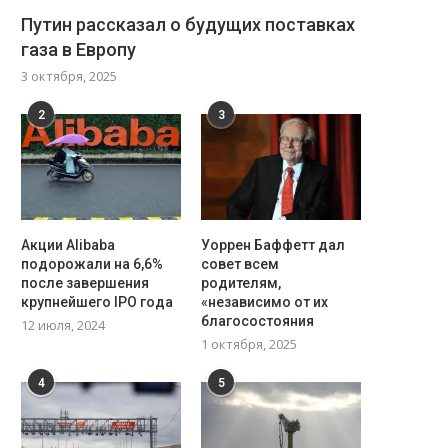
Путин рассказал о будущих поставках
газа в Европу
3 октября, 2025
2
3
Акции Alibaba
Уоррен Баффетт дал
подорожали на 6,6%
совет всем
после завершения
родителям,
крупнейшего IPO года
«независимо от их
благосостояния
12 июля, 2024
1 октября, 2025
4
5