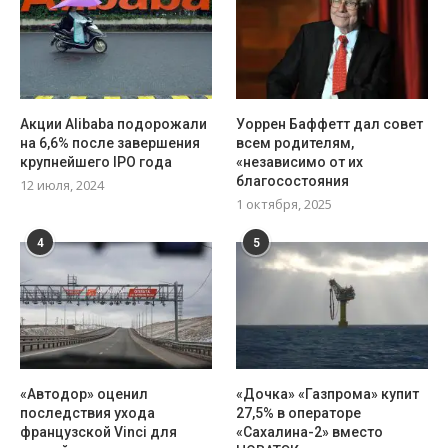
Акции Alibaba подорожали
Уоррен Баффетт дал совет
на 6,6% после завершения
всем родителям,
крупнейшего IPO года
«независимо от их
благосостояния
12 июля, 2024
1 октября, 2025
4
5
«Автодор» оценил
«Дочка» «Газпрома» купит
последствия ухода
27,5% в операторе
французской Vinci для
«Сахалина-2» вместо