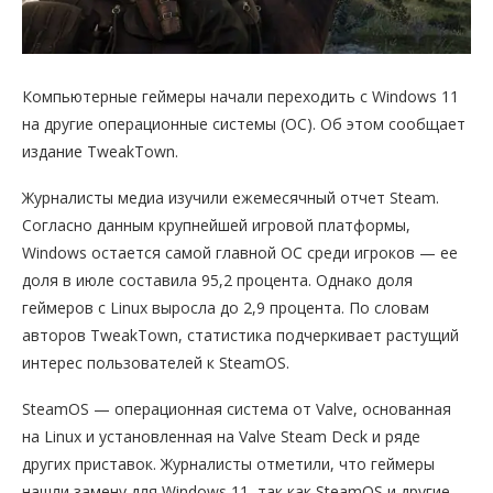
Компьютерные геймеры начали переходить с Windows 11
на другие операционные системы (ОС). Об этом сообщает
издание TweakTown.
Журналисты медиа изучили ежемесячный отчет Steam.
Согласно данным крупнейшей игровой платформы,
Windows остается самой главной ОС среди игроков — ее
доля в июле составила 95,2 процента. Однако доля
геймеров с Linux выросла до 2,9 процента. По словам
авторов TweakTown, статистика подчеркивает растущий
интерес пользователей к SteamOS.
SteamOS — операционная система от Valve, основанная
на Linux и установленная на Valve Steam Deck и ряде
других приставок. Журналисты отметили, что геймеры
нашли замену для Windows 11, так как SteamOS и другие