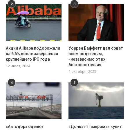
2
3
Акции Alibaba подорожали
Уоррен Баффетт дал совет
на 6,6% после завершения
всем родителям,
крупнейшего IPO года
«независимо от их
благосостояния
12 июля, 2024
1 октября, 2025
4
5
«Автодор» оценил
«Дочка» «Газпрома» купит