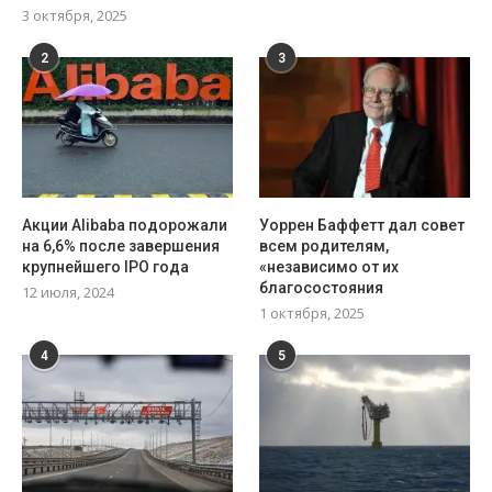
3 октября, 2025
2
3
Акции Alibaba подорожали
Уоррен Баффетт дал совет
на 6,6% после завершения
всем родителям,
крупнейшего IPO года
«независимо от их
благосостояния
12 июля, 2024
1 октября, 2025
4
5