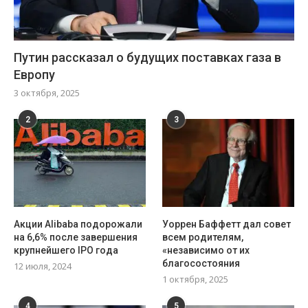
Путин рассказал о будущих поставках газа в
Европу
3 октября, 2025
2
3
Акции Alibaba подорожали
Уоррен Баффетт дал совет
на 6,6% после завершения
всем родителям,
крупнейшего IPO года
«независимо от их
благосостояния
12 июля, 2024
1 октября, 2025
4
5