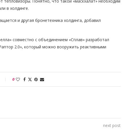
ют тепловизоры. Понятно, что такой «маскхалат» необходим
ли в холдинге.
ащается и другая бронетехника холдинга, добавил
Пелла» совместно с объединением «Сплав» разработал
«Раптор 2.0», который можно вооружить реактивными
0
next post