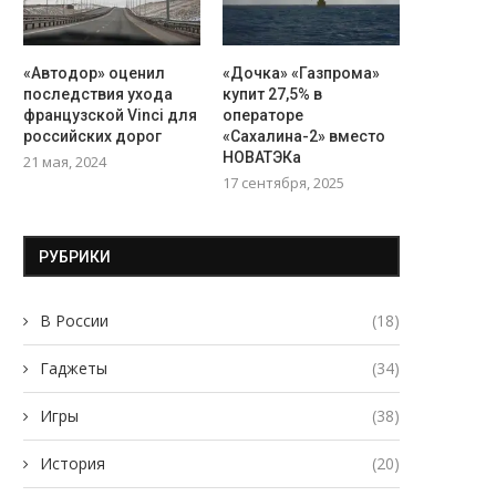
«Автодор» оценил
«Дочка» «Газпрома»
последствия ухода
купит 27,5% в
французской Vinci для
операторе
российских дорог
«Сахалина-2» вместо
НОВАТЭКа
21 мая, 2024
17 сентября, 2025
РУБРИКИ
В России
(18)
Гаджеты
(34)
Игры
(38)
История
(20)