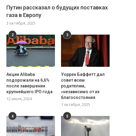
Путин рассказал о будущих поставках
газа в Европу
3 октября, 2025
2
3
Акции Alibaba
Уоррен Баффетт дал
подорожали на 6,6%
совет всем
после завершения
родителям,
крупнейшего IPO года
«независимо от их
благосостояния
12 июля, 2024
Названа самая подходящая для
«Морских терминаторов» 
1 октября, 2025
GTA VI консоль
превратят в ракетные гру
3 сентября, 2025
1 сентября, 2025
4
5