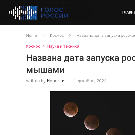
ГЛАВН
Home
Космос
Названа дата запуска россий
Космос
Наука и техника
Названа дата запуска ро
мышами
written by
Новости
1 декабря, 2024