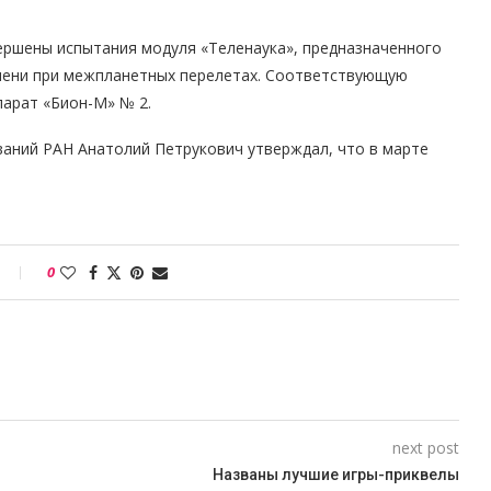
ершены испытания модуля «Теленаука», предназначенного
мени при межпланетных перелетах. Соответствующую
парат «Бион-М» № 2.
ваний РАН Анатолий Петрукович утверждал, что в марте
0
next post
Названы лучшие игры-приквелы