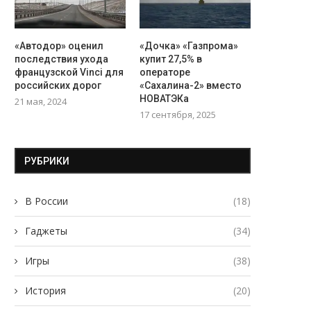
«Автодор» оценил
«Дочка» «Газпрома»
последствия ухода
купит 27,5% в
французской Vinci для
операторе
российских дорог
«Сахалина-2» вместо
НОВАТЭКа
21 мая, 2024
17 сентября, 2025
РУБРИКИ
В России
(18)
Названа самая подходящая для
«Морских терминаторов» 
GTA VI консоль
превратят в ракетные гру
Гаджеты
(34)
3 сентября, 2025
1 сентября, 2025
Игры
(38)
История
(20)