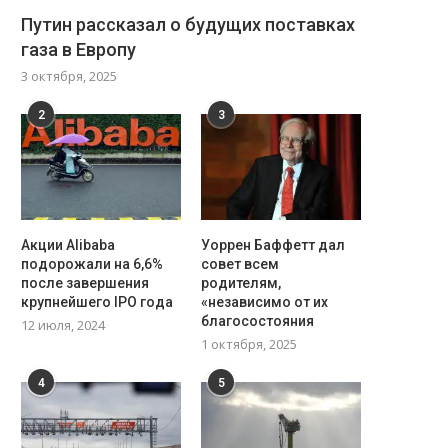
Путин рассказал о будущих поставках
газа в Европу
3 октября, 2025
2
3
Акции Alibaba
Уоррен Баффетт дал
подорожали на 6,6%
совет всем
после завершения
родителям,
крупнейшего IPO года
«независимо от их
благосостояния
12 июля, 2024
1 октября, 2025
4
5