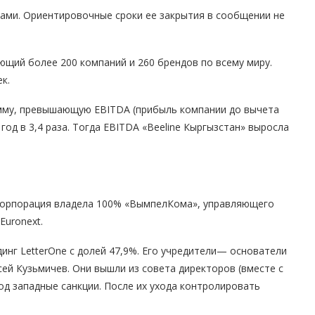
ами. Ориентировочные сроки ее закрытия в сообщении не
ющий более 200 компаний и 260 брендов по всему миру.
к.
умму, превышающую EBITDA (прибыль компании до вычета
год в 3,4 раза. Тогда EBITDA «Beeline Кыргызстан» выросла
корпорация владела 100% «ВымпелКома», управляющего
Euronext.
нг LetterOne с долей 47,9%. Его учредители— основатели
ей Кузьмичев. Они вышли из совета директоров (вместе с
под западные санкции. После их ухода контролировать