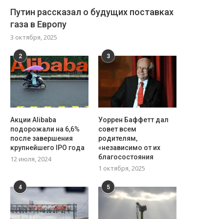
Путин рассказал о будущих поставках
газа в Европу
3 октября, 2025
2
3
Акции Alibaba
Уоррен Баффетт дал
подорожали на 6,6%
совет всем
после завершения
родителям,
крупнейшего IPO года
«независимо от их
благосостояния
12 июля, 2024
1 октября, 2025
4
5