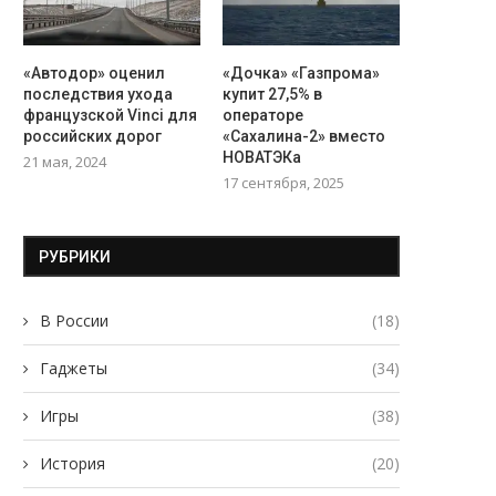
«Автодор» оценил
«Дочка» «Газпрома»
последствия ухода
купит 27,5% в
французской Vinci для
операторе
российских дорог
«Сахалина-2» вместо
НОВАТЭКа
21 мая, 2024
17 сентября, 2025
РУБРИКИ
В России
(18)
Гаджеты
(34)
Игры
(38)
История
(20)