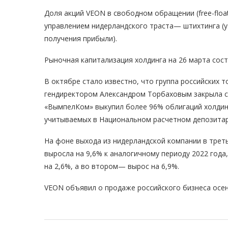
Доля акций VEON в свободном обращении (free-float
управлением нидерландского траста— штихтинга (у 
получения прибыли).
Рыночная капитализация холдинга на 26 марта соста
В октябре стало известно, что группа российских 
гендиректором Александром Торбаховым закрыла сд
«ВымпелКом» выкупил более 96% облигаций холдинга
учитываемых в Национальном расчетном депозитар
На фоне выхода из нидерландской компании в трет
выросла на 9,6% к аналогичному периоду 2022 года,
на 2,6%, а во втором— вырос на 6,9%.
VEON объявил о продаже российского бизнеса осен