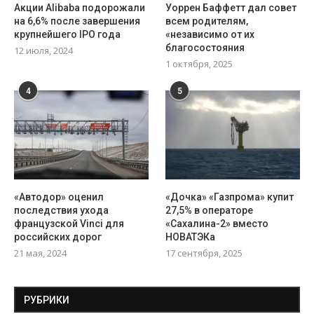
Акции Alibaba подорожали
Уоррен Баффетт дал совет
на 6,6% после завершения
всем родителям,
крупнейшего IPO года
«независимо от их
благосостояния
12 июля, 2024
1 октября, 2025
4
5
«Автодор» оценил
«Дочка» «Газпрома» купит
последствия ухода
27,5% в операторе
французской Vinci для
«Сахалина-2» вместо
российских дорог
НОВАТЭКа
21 мая, 2024
17 сентября, 2025
РУБРИКИ