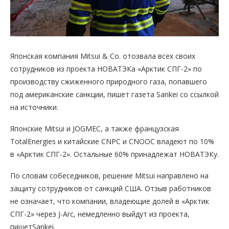
Японская компания Mitsui & Co. отозвала всех своих
сотрудников из проекта НОВАТЭКа «Арктик СПГ-2» по
производству сжиженного природного газа, попавшего
под американские санкции, пишет газета Sankei со ссылкой
на источники.
Японские Mitsui и JOGMEC, а также французская
TotalEnergies и китайские CNPC и CNOOC владеют по 10%
в «Арктик СПГ-2». Остальные 60% принадлежат НОВАТЭКу.
По словам собеседников, решение Mitsui направлено на
защиту сотрудников от санкций США. Отзыв работников
не означает, что компании, владеющие долей в «Арктик
СПГ-2» через J-Arc, немедленно выйдут из проекта,
пишетSankei.