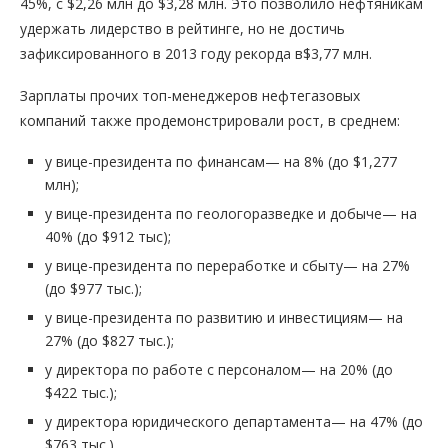
45%, с $2,26 млн до $3,28 млн. Это позволило нефтяникам
удержать лидерство в рейтинге, но не достичь
зафиксированного в 2013 году рекорда в$3,77 млн.
Зарплаты прочих топ-менеджеров нефтегазовых
компаний также продемонстрировали рост, в среднем:
у вице-президента по финансам— на 8% (до $1,277
млн);
у вице-президента по геологоразведке и добыче— на
40% (до $912 тыс);
у вице-президента по переработке и сбыту— на 27%
(до $977 тыс.);
у вице-президента по развитию и инвестициям— на
27% (до $827 тыс.);
у директора по работе с персоналом— на 20% (до
$422 тыс.);
у директора юридического департамента— на 47% (до
$763 тыс.).