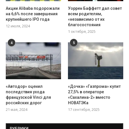
Акции Alibaba подорожали
Уоррен Баффетт дал совет
на 6,6% после завершения
всем родителям,
крупнейшего IPO года
«независимо от их
благосостояния
12 июля, 2024
1 октября, 2025
4
5
«Автодор» оценил
«Дочка» «Газпрома» купит
последствия ухода
27,5% в операторе
французской Vinci для
«Сахалина-2» вместо
российских дорог
НОВАТЭКа
21 мая, 2024
17 сентября, 2025
РУБРИКИ