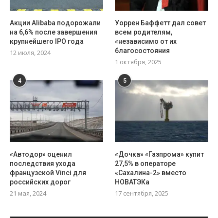
Акции Alibaba подорожали
Уоррен Баффетт дал совет
на 6,6% после завершения
всем родителям,
крупнейшего IPO года
«независимо от их
благосостояния
12 июля, 2024
1 октября, 2025
4
5
«Автодор» оценил
«Дочка» «Газпрома» купит
последствия ухода
27,5% в операторе
французской Vinci для
«Сахалина-2» вместо
российских дорог
НОВАТЭКа
21 мая, 2024
17 сентября, 2025