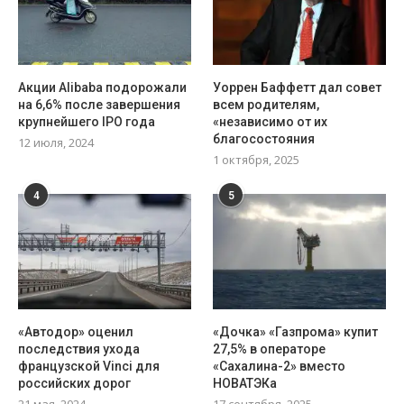
Акции Alibaba подорожали
Уоррен Баффетт дал совет
на 6,6% после завершения
всем родителям,
крупнейшего IPO года
«независимо от их
благосостояния
12 июля, 2024
1 октября, 2025
4
5
«Автодор» оценил
«Дочка» «Газпрома» купит
последствия ухода
27,5% в операторе
французской Vinci для
«Сахалина-2» вместо
российских дорог
НОВАТЭКа