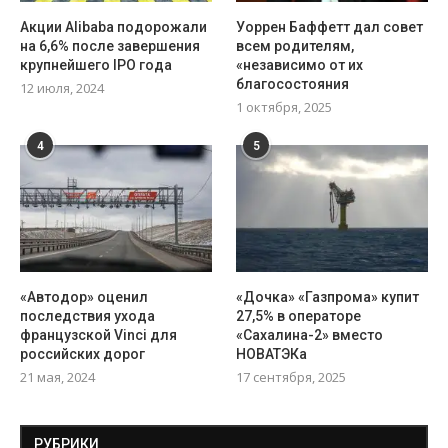
Акции Alibaba подорожали
Уоррен Баффетт дал совет
на 6,6% после завершения
всем родителям,
крупнейшего IPO года
«независимо от их
благосостояния
12 июля, 2024
1 октября, 2025
4
5
«Автодор» оценил
«Дочка» «Газпрома» купит
последствия ухода
27,5% в операторе
французской Vinci для
«Сахалина-2» вместо
российских дорог
НОВАТЭКа
21 мая, 2024
17 сентября, 2025
РУБРИКИ